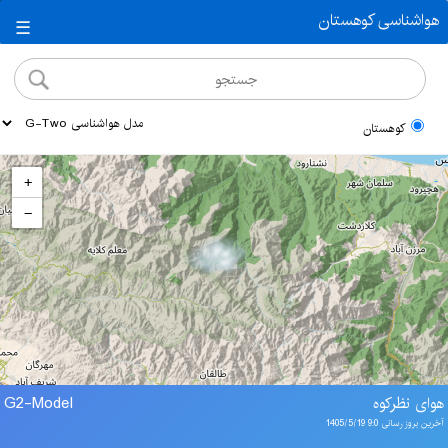
هواشناسی کوهستان
☰
کوهستان
+
−
هوای نظرکوه
G2-Model
آخرین بروز رسانی 9:0 1405/5/19