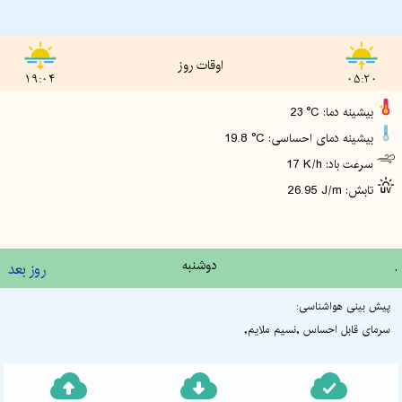
اوقات روز
19:04
05:20
23 °C :بیشینه دما
19.8 °C :بیشینه دمای احساسی
17 K/h :سرعت باد
26.95 J/m :تابش
.
دوشنبه
روز بعد
پیش بینی هواشناسی:
سرمای قابل احساس ,نسیم ملایم,