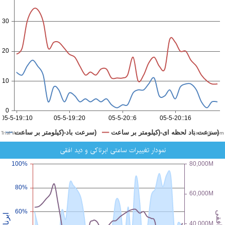
CanvasJS.com
نمودار تغییرات ساعتی ابرناکی و دید افقی