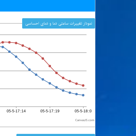
نمودار تغییرات ساعتی دما و دمای احساسی
CanvasJS.com