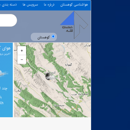
هواشناسی کوهستان
درباره ما
سرویس ها
دسته بندی 
کوهستان
هوای ک
+
آخرین بروز رسانی 
−
چند ابر: 
با
Kh