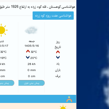
هواشناسی کوهستان ، قله کوه زرده به ارتفاع 1926 متر طبق پیش بینی هواشناسی کوهستان
هواشناسی هفت روزه کوه زرده
روز
جمعه
شنب
5/5/17
1405/5/16
تاریخ
32°C
32°C
19°C
20°C
باد
9 kh
28 kh
باران
 mm
0 mm
برف
 cm
0 cm