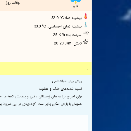
اوقات روز
05:40
32.9 °C :بیشینه دما
33.3 °C :بیشینه دمای احساسی
28 K/h :سرعت باد
28.23 J/m :تابش
.
پیش بینی هواشناسی:
نسیم تند,دمای خنک و مطلوب
برای اجرای برنامه های زمستانی ، فنی و پیمایش تیغه ها
همزمان با بارش امکان پذیر است ،کوهنوردی در این شرایط برای قله های بالای 000