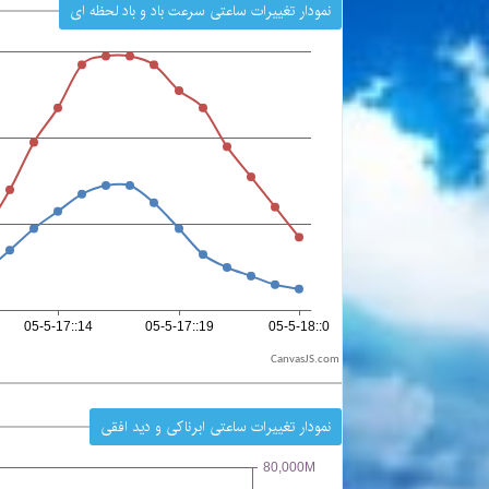
نمودار تغییرات ساعتی سرعت باد و باد لحظه ای
CanvasJS.com
نمودار تغییرات ساعتی ابرناکی و دید افقی