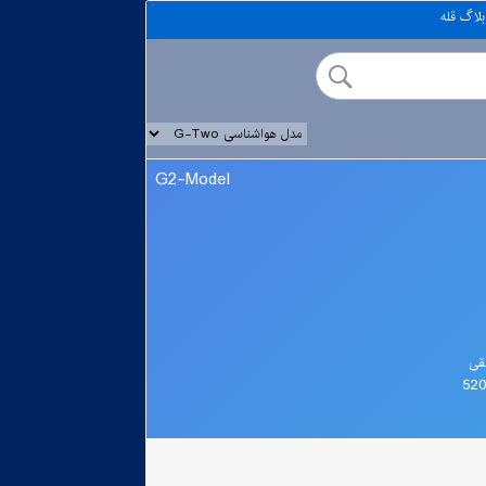
بلاگ قله
G2-Model
قی
52