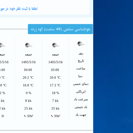
لطفا با ثبت نظر خود در م
هواشناسی ساعتی (48 ساعت) کوه زرده
روز
جمعه
جمعه
جمع
تاریخ
5/5/16
1405/5/16
1405/5/16
ساعت
5:00
04:00
03:00
دما
0 °C
20.2 °C
20.6 °C
دمای حسی
.8 °C
16.8 °C
17.3 °C
ابرناکی
2 %
9 %
18 %
سرعت باد
 kh
8 kh
7 kh
باد جستی
2 kh
25 kh
25 kh
جهت باد
↑ N
↖ NW'
↖ NW'