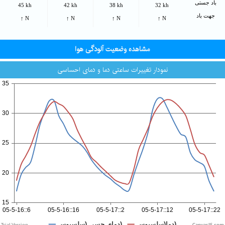
باد جستی
45 kh
42 kh
38 kh
32 kh
جهت باد
↑ N
↑ N
↑ N
↑ N
مشاهده وضعیت آلودگی هوا
نمودار تغییرات ساعتی دما و دمای احساسی