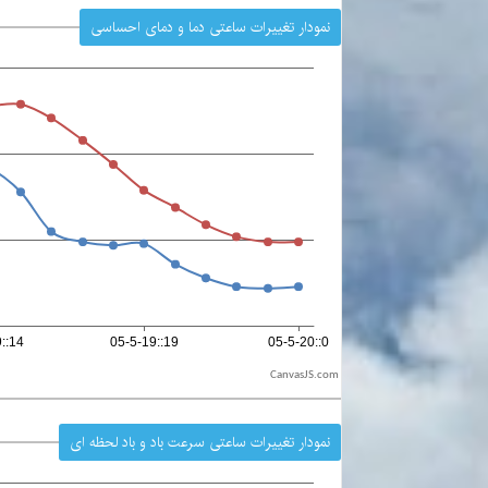
نمودار تغییرات ساعتی دما و دمای احساسی
CanvasJS.com
نمودار تغییرات ساعتی سرعت باد و باد لحظه ای