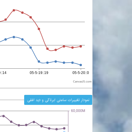
CanvasJS.com
نمودار تغییرات ساعتی ابرناکی و دید افقی