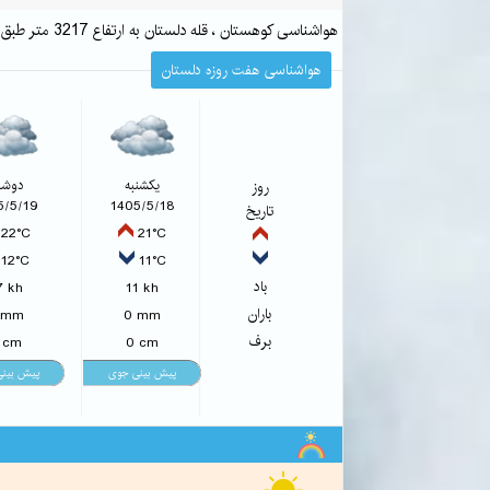
هواشناسی کوهستان ، قله دلستان به ارتفاع 3217 متر طبق پیش بینی هواشناسی کوهستان
هواشناسی هفت روزه دلستان
روز
یکشنبه
دوشن
5/5/19
1405/5/18
تاریخ
22°C
21°C
12°C
11°C
باد
7 kh
11 kh
باران
 mm
0 mm
برف
 cm
0 cm