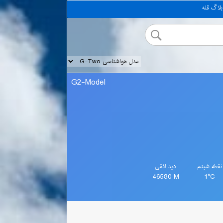
بلاگ قله
G2-Model
نقطه شبنم
دید افقی
46580 M
1°C