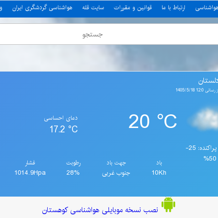
هواشناسی
ارتباط با ما
قوانین و مقررات
سایت قله
هواشناسی گردشگری ایران
و
لستان
12: 1405/5/18
20 °C
دمای احساسی
17.2 °C
ابرهای پراکنده: 25-
50%
باد
جهت باد
رطوبت
فشار
10Kh
جنوب غربی
28%
1014.9Hpa
نصب نسخه موبایلی هواشناسی کوهستان