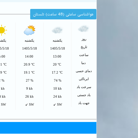
هواشناسی ساعتی (48 ساعت) دلستان
روز
یکشنبه
یکشنبه
یکشن
تاریخ
5/5/18
1405/5/18
1405/5/18
ساعت
5:00
14:00
13:00
دما
.1 °C
20.9 °C
20 °C
دمای حسی
.9 °C
19.1 °C
17.2 °C
ابرناکی
2 %
27 %
74 %
سرعت باد
 kh
9 kh
10 kh
باد جستی
4 kh
26 kh
24 kh
جهت باد
 SW
↙ SW
↙ SW