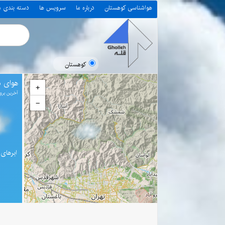
هواشناسی کوهستان
درباره ما
سرویس ها
دسته بندی 
کوهستان
هوای د
+
آخرین بروز رسانی 0
−