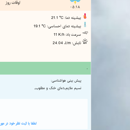
اوقات روز
05:18
21.1 °C :بیشینه دما
19.1 °C :بیشینه دمای احساسی
11 K/h :سرعت باد
24.04 J/m :تابش
.
پیش بینی هواشناسی:
نسیم ملایم,دمای خنک و مطلوب,
لطفا با ثبت نظر خود در م