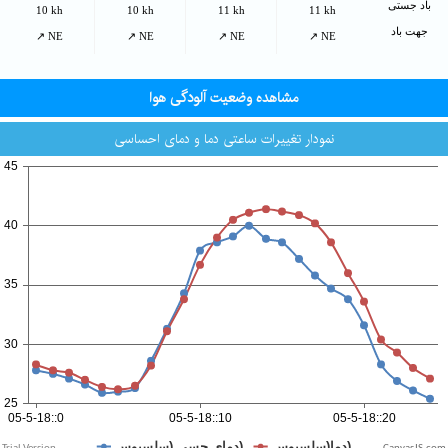
باد جستی
10 kh
10 kh
11 kh
11 kh
جهت باد
↗ NE
↗ NE
↗ NE
↗ NE
مشاهده وضعیت آلودگی هوا
نمودار تغییرات ساعتی دما و دمای احساسی