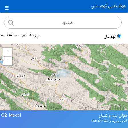
هواشناسی کوهستان
☰
کوهستان
+
−
هوای تپه واشیان
G2-Model
آخرین بروز رسانی 23:0 1405/5/17