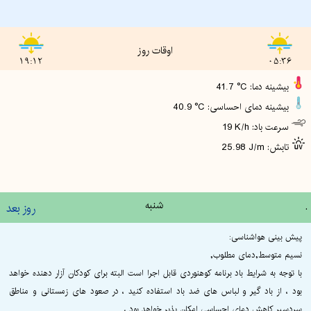
اوقات روز
19:12
05:36
41.7 °C :بیشینه دما
40.9 °C :بیشینه دمای احساسی
19 K/h :سرعت باد
25.98 J/m :تابش
.
شنبه
روز بعد
پیش بینی هواشناسی:
نسیم متوسط,دمای مطلوب,
با توجه به شرایط باد برنامه کوهنوردی قابل اجرا است البته برای کودکان آزار دهنده خواهد
بود ، از باد گیر و لباس های ضد باد استفاده کنید ، در صعود های زمستانی و مناطق
سردسیر کاهش دمای احساسی امکان پذیر خواهد بود ،