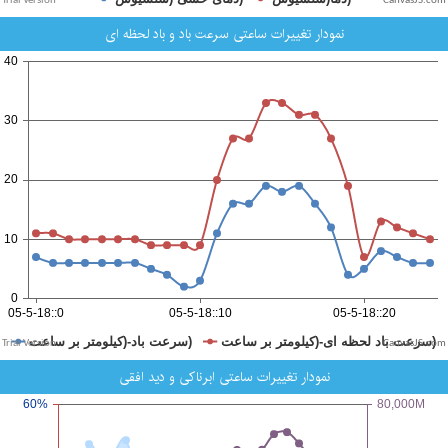
CanvasJS.com
نمودار تغییرات ساعتی سرعت باد و باد لحظه ای
CanvasJS.com
نمودار تغییرات ساعتی ابرناکی و دید افقی