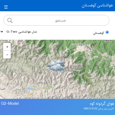
هواشناسی کوهستان
☰
کوهستان
+
−
هوای گردونه کوه
G2-Model
آخرین بروز رسانی 9:0 1405/5/15