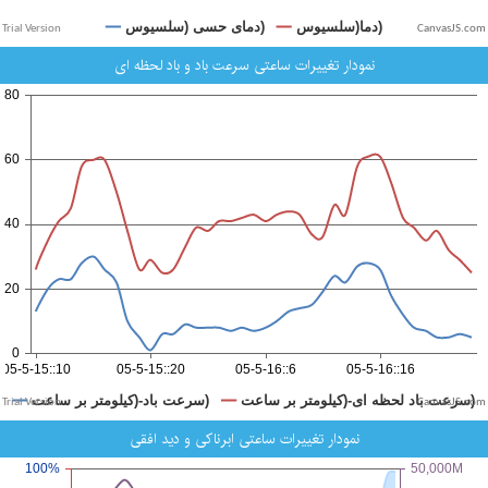
CanvasJS.com
نمودار تغییرات ساعتی سرعت باد و باد لحظه ای
CanvasJS.com
نمودار تغییرات ساعتی ابرناکی و دید افقی