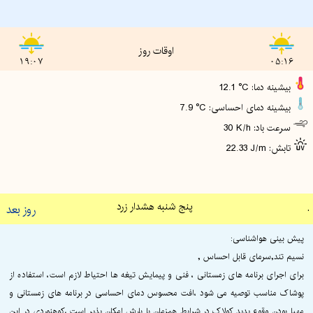
اوقات روز
19:07
05:16
12.1 °C :بیشینه دما
7.9 °C :بیشینه دمای احساسی
30 K/h :سرعت باد
22.33 J/m :تابش
.
پنج شنبه هشدار زرد
روز بعد
پیش بینی هواشناسی:
نسیم تند,سرمای قابل احساس ,
برای اجرای برنامه های زمستانی ، فنی و پیمایش تیغه ها احتیاط لازم است، استفاده از
پوشاک مناسب توصیه می شود ،افت محسوس دمای احساسی در برنامه های زمستانی و
مهیا بودن وقوع پدید کولاک در شرایط همزمان با بارش امکان پذیر است ،کوهنوردی در این