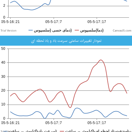
CanvasJS.com
نمودار تغییرات ساعتی سرعت باد و باد لحظه ای
CanvasJS.com