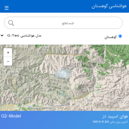
هواشناسی کوهستان
☰
کوهستان
+
−
هوای اسپید دز
G2-Model
آخرین بروز رسانی 20:0 1405/5/16