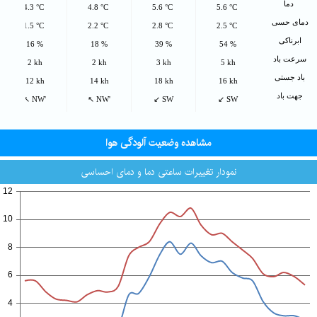
دما
4.3 °C
4.8 °C
5.6 °C
5.6 °C
دمای حسی
1.5 °C
2.2 °C
2.8 °C
2.5 °C
ابرناکی
16 %
18 %
39 %
54 %
سرعت باد
2 kh
2 kh
3 kh
5 kh
باد جستی
12 kh
14 kh
18 kh
16 kh
جهت باد
↖ NW'
↖ NW'
↙ SW
↙ SW
مشاهده وضعیت آلودگی هوا
نمودار تغییرات ساعتی دما و دمای احساسی