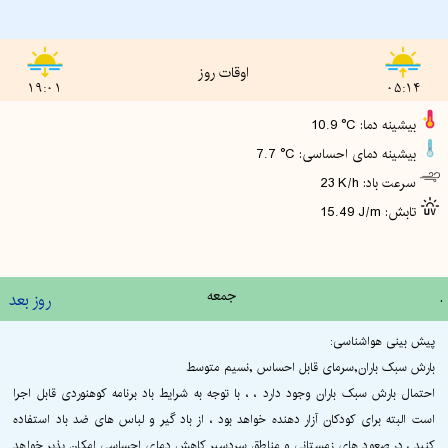
اوقات روز
19:01
05:14
10.9 °C :بیشینه دما
7.7 °C :بیشینه دمای احساسی
23 K/h :سرعت باد
15.49 J/m :تابش
.
جمعه
روز بعد
پیش بینی هواشناسی:
بارش سبک باران,سرمای قابل احساس ,نسیم متوسط
احتمال بارش سبک باران وجود دارد ، ، با توجه به شرایط باد برنامه کوهنوردی قابل اجرا
است البته برای کودکان آزار دهنده خواهد بود ، از باد گیر و لباس های ضد باد استفاده
کنید ، در صعود های زمستانی و مناطق سردسیر کاهش دمای احساسی امکان پذیر خواهد