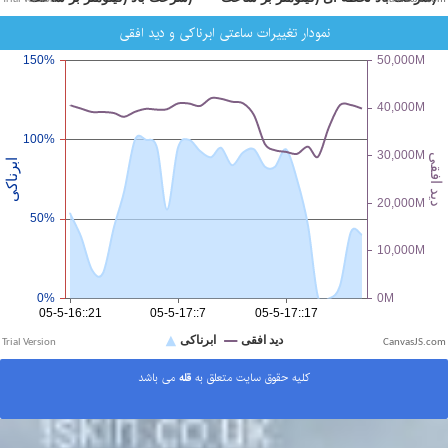
نمودار تغییرات ساعتی ابرناکی و دید افقی
CanvasJS.com
کلیه حقوق سایت متعلق به
قله
می باشد