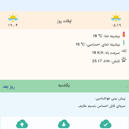
اوقات روز
19:04
05:19
18 °C :بیشینه دما
16 °C :بیشینه دمای احساسی
18 K/h :سرعت باد
25.17 J/m :تابش
.
یکشنبه
روز بعد
پیش بینی هواشناسی:
سرمای قابل احساس ,نسیم ملایم,