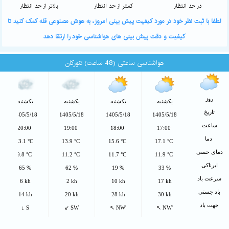
در حد انتظار
کمتر از حد انتظار
بالاتر از حد انتظار
لطفا با ثبت نظر خود در مورد کیفیت پیش بینی امروز، به هوش مصنوعی قله کمک کنید تا
کیفیت و دقت پیش بینی های هواشناسی خود را ارتقا دهد
هواشناسی ساعتی (48 ساعت) تنورکان
روز
یکشنبه
یکشنبه
یکشنبه
یکشنبه
تاریخ
1405/5/18
1405/5/18
1405/5/18
1405/5/18
ساعت
20:00
19:00
18:00
17:00
دما
13.1 °C
13.9 °C
15.6 °C
17.1 °C
دمای حسی
9.8 °C
11.2 °C
11.7 °C
11.9 °C
ابرناکی
65 %
62 %
19 %
33 %
سرعت باد
6 kh
2 kh
10 kh
17 kh
باد جستی
14 kh
20 kh
28 kh
30 kh
جهت باد
↓ S
↙ SW
↖ NW'
↖ NW'