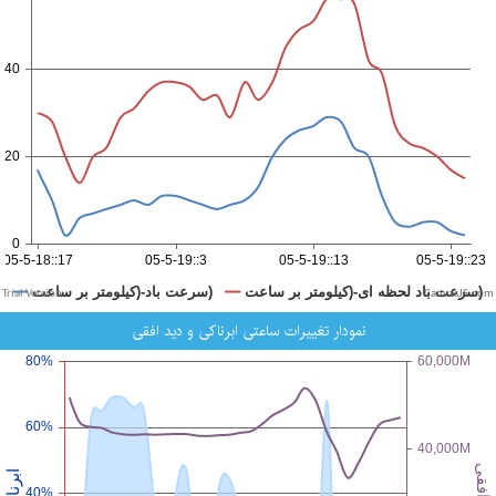
CanvasJS.com
نمودار تغییرات ساعتی ابرناکی و دید افقی