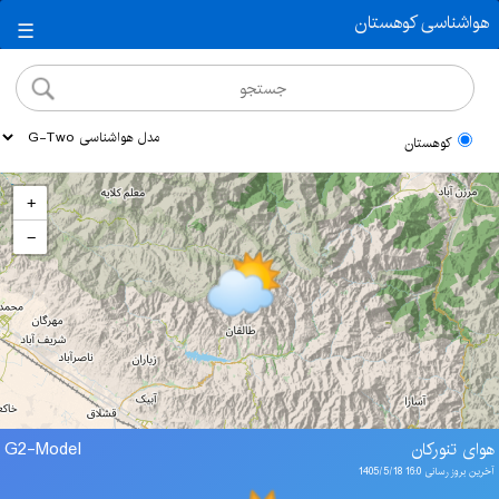
هواشناسی کوهستان
☰
کوهستان
+
−
هوای تنورکان
G2-Model
آخرین بروز رسانی 16:0 1405/5/18