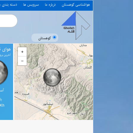
هواشناسی کوهستان
درباره ما
سرویس ها
دسته بندی 
کوهستان
هوای قل
+
آخرین بروز رسانی 
−
آسم
با
0Kh