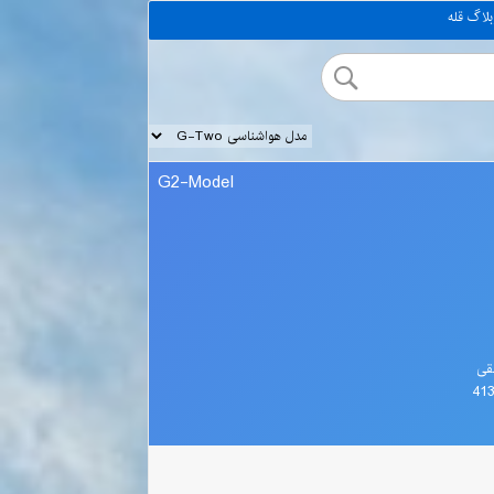
بلاگ قله
G2-Model
قی
41