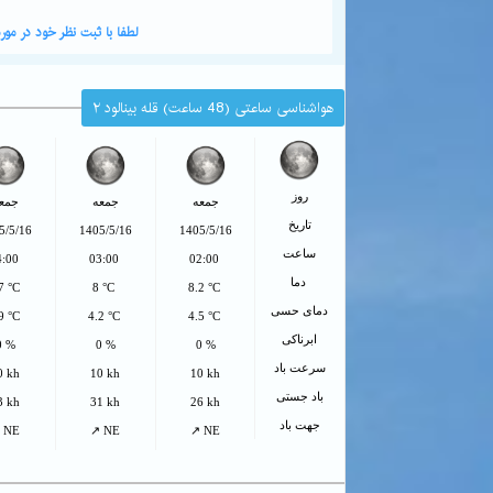
لطفا با ثبت نظر خود در م
هواشناسی ساعتی (48 ساعت) قله بینالود ۲
روز
جمعه
جمعه
جمع
تاریخ
5/5/16
1405/5/16
1405/5/16
ساعت
4:00
03:00
02:00
دما
7 °C
8 °C
8.2 °C
دمای حسی
9 °C
4.2 °C
4.5 °C
ابرناکی
0 %
0 %
0 %
سرعت باد
0 kh
10 kh
10 kh
باد جستی
3 kh
31 kh
26 kh
جهت باد
 NE
↗ NE
↗ NE