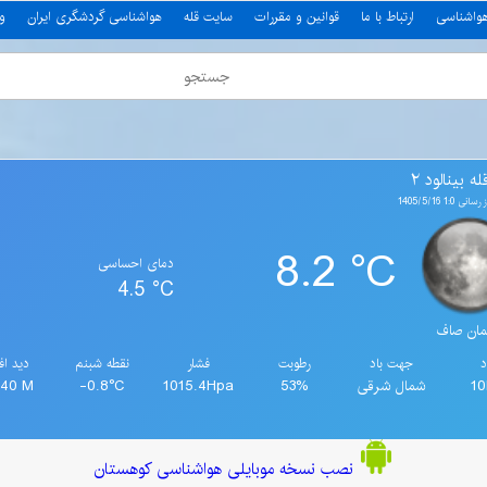
هواشناسی
ارتباط با ما
قوانین و مقررات
سایت قله
هواشناسی گردشگری ایران
و
ه بینالود ۲
1:0 1405/5/16
8.2 °C
دمای احساسی
4.5 °C
ان صاف
د
جهت باد
رطوبت
فشار
نقطه شبنم
دید اف
1
شمال شرقی
53%
1015.4Hpa
-0.8°C
340 M
نصب نسخه موبایلی هواشناسی کوهستان