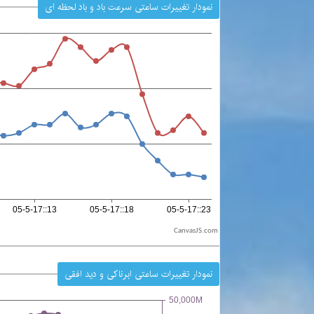
نمودار تغییرات ساعتی سرعت باد و باد لحظه ای
CanvasJS.com
نمودار تغییرات ساعتی ابرناکی و دید افقی