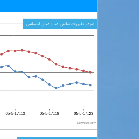
نمودار تغییرات ساعتی دما و دمای احساسی
CanvasJS.com