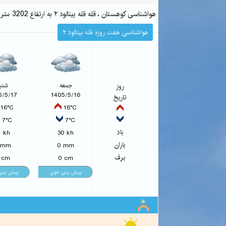
هواشناسی کوهستان ، قله قله بینالود ۲ به ارتفاع 3202 متر طبق پیش بینی هواشناسی کوهستان
هواشناسی هفت روزه قله بینالود ۲
روز
جمعه
شنب
5/5/17
1405/5/16
تاریخ
16°C
16°C
7°C
7°C
باد
1 kh
30 kh
باران
 mm
0 mm
برف
 cm
0 cm