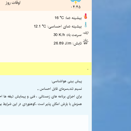
اوقات روز
04:45
16 °C :بیشینه دما
12.1 °C :بیشینه دمای احساسی
30 K/h :سرعت باد
26.89 J/m :تابش
.
پیش بینی هواشناسی:
نسیم تند,سرمای قابل احساس ,
برای اجرای برنامه های زمستانی ، فنی و پیمایش تیغه ها
همزمان با بارش امکان پذیر است ،کوهنوردی در این شرایط برای قله های بالای 000