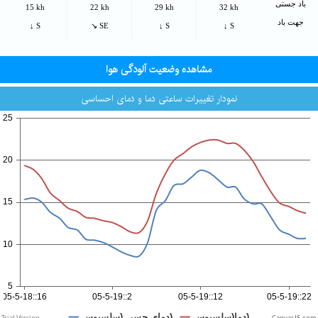
باد جستی
15 kh
22 kh
29 kh
32 kh
جهت باد
↓ S
↘ SE
↓ S
↓ S
مشاهده وضعیت آلودگی هوا
نمودار تغییرات ساعتی دما و دمای احساسی