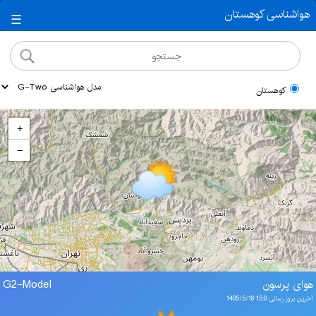
هواشناسی کوهستان
☰
کوهستان
+
−
هوای پرسون
G2-Model
آخرین بروز رسانی 15:0 1405/5/18