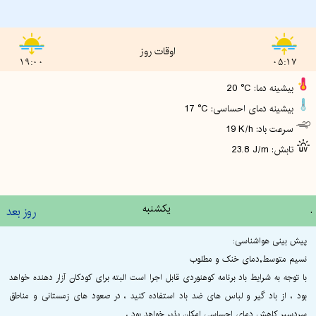
اوقات روز
19:00
05:17
20 °C :بیشینه دما
17 °C :بیشینه دمای احساسی
19 K/h :سرعت باد
23.8 J/m :تابش
.
یکشنبه
روز بعد
پیش بینی هواشناسی:
نسیم متوسط,دمای خنک و مطلوب
با توجه به شرایط باد برنامه کوهنوردی قابل اجرا است البته برای کودکان آزار دهنده خواهد
بود ، از باد گیر و لباس های ضد باد استفاده کنید ، در صعود های زمستانی و مناطق
سردسیر کاهش دمای احساسی امکان پذیر خواهد بود ،