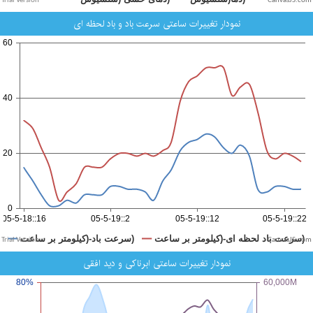
CanvasJS.com
نمودار تغییرات ساعتی سرعت باد و باد لحظه ای
CanvasJS.com
نمودار تغییرات ساعتی ابرناکی و دید افقی