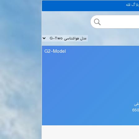
بلاگ قله
G2-Model
قی
65