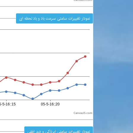
CanvasJS.com
نمودار تغییرات ساعتی سرعت باد و باد لحظه ای
CanvasJS.com
نمودار تغییرات ساعتی ابرناکی و دید افقی