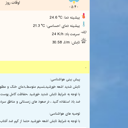
اوقات روز
05:40
24.6 °C :بیشینه دما
21.3 °C :بیشینه دمای احساسی
24 K/h :سرعت باد
30.58 J/m :تابش
.
پیش بینی هواشناسی:
تابش شدید اشعه خورشید,نسیم متوسط,دمای خنک و مطلو
با توجه به شرایط تابش شدید خورشید ،حفاظت کامل پوست در بر
ضد باد استفاده کنید ، در صعود های زمستانی و مناطق سرد
توصیه های هواشناسی:
با توجه به شرایط تابش اشعه خورشید حتما از کرم ضد آفتاب ،