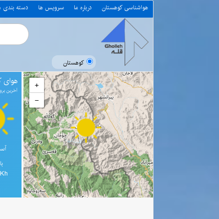
هواشناسی کوهستان
درباره ما
سرویس ها
دسته بندی 
کوهستان
هوای ک
+
آخرین بروز رسانی 0
−
آسم
با
4Kh