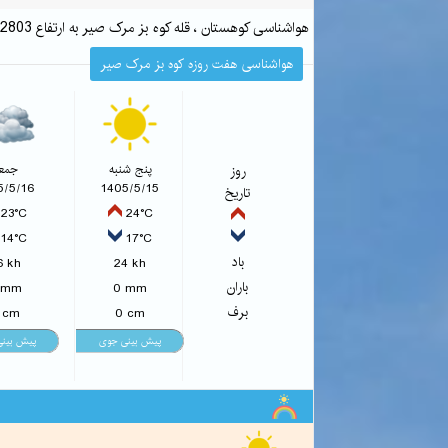
هواشناسی کوهستان ، قله کوه بز مرک صیر به ارتفاع 2803 متر طبق پیش بینی هواشناسی کوهستان
هواشناسی هفت روزه کوه بز مرک صیر
روز
پنج شنبه
جمع
5/5/16
1405/5/15
تاریخ
23°C
24°C
14°C
17°C
باد
6 kh
24 kh
باران
 mm
0 mm
برف
 cm
0 cm