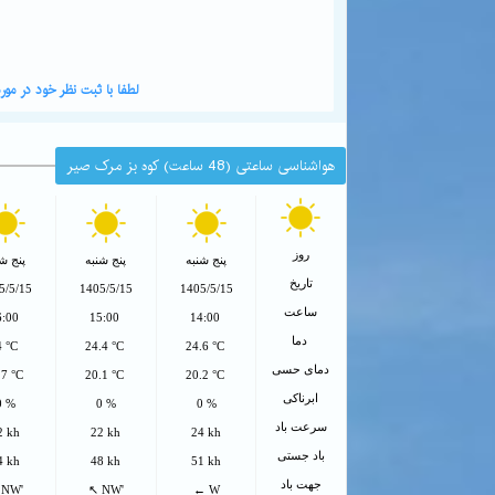
لطفا با ثبت نظر خود در م
هواشناسی ساعتی (48 ساعت) کوه بز مرک صیر
روز
پنج شنبه
پنج شنبه
پنج شن
تاریخ
5/5/15
1405/5/15
1405/5/15
ساعت
6:00
15:00
14:00
دما
4 °C
24.4 °C
24.6 °C
دمای حسی
.7 °C
20.1 °C
20.2 °C
ابرناکی
0 %
0 %
0 %
سرعت باد
2 kh
22 kh
24 kh
باد جستی
4 kh
48 kh
51 kh
جهت باد
 NW'
↖ NW'
← W