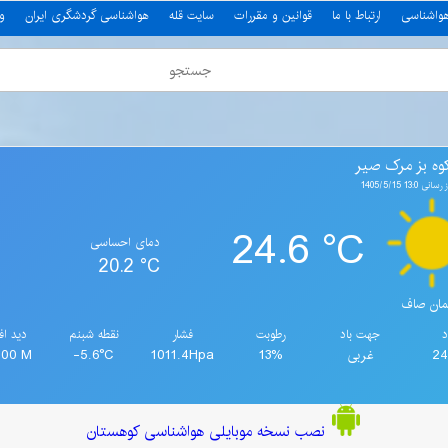
هواشناسی
ارتباط با ما
قوانین و مقررات
سایت قله
هواشناسی گردشگری ایران
و
وه بز مرک صیر
13: 1405/5/15
24.6 °C
دمای احساسی
20.2 °C
ان صاف
د
جهت باد
رطوبت
فشار
نقطه شبنم
دید اف
2
غربی
13%
1011.4Hpa
-5.6°C
000 M
نصب نسخه موبایلی هواشناسی کوهستان