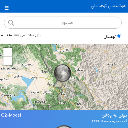
هواشناسی کوهستان
☰
کوهستان
+
−
هوای عه ودالان
G2-Model
آخرین بروز رسانی 23:0 1405/5/16