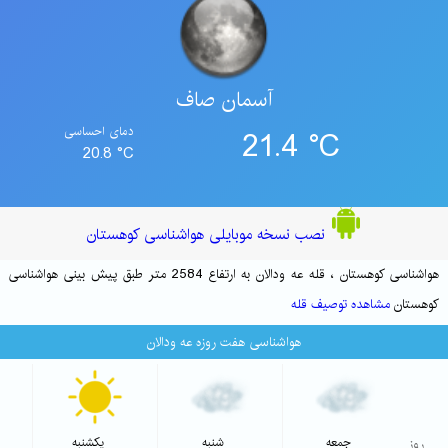
آسمان صاف
21.4 °C
دمای احساسی
20.8 °C
نصب نسخه موبایلی هواشناسی کوهستان
هواشناسی کوهستان ، قله عه ودالان به ارتفاع 2584 متر طبق پیش بینی هواشناسی
کوهستان
مشاهده توصیف قله
هواشناسی هفت روزه عه ودالان
روز
جمعه
شنبه
یکشنبه