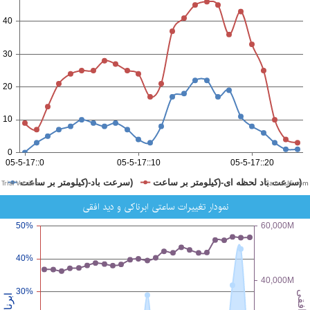
CanvasJS.com
نمودار تغییرات ساعتی ابرناکی و دید افقی