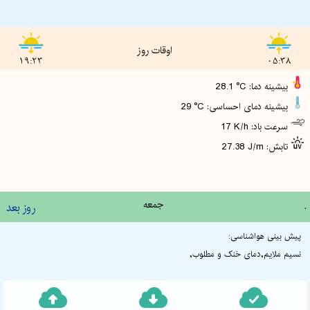
اوقات روز
19:23
05:38
28.1 °C :بیشینه دما
29 °C :بیشینه دمای احساسی
17 K/h :سرعت باد
27.38 J/m :تابش
.
جمعه
روز بعد
پیش بینی هواشناسی:
نسیم ملایم,دمای خنک و مطلوب,