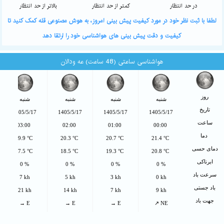
در حد انتظار
کمتر از حد انتظار
بالاتر از حد انتظار
لطفا با ثبت نظر خود در مورد کیفیت پیش بینی امروز، به هوش مصنوعی قله کمک کنید تا
کیفیت و دقت پیش بینی های هواشناسی خود را ارتقا دهد
هواشناسی ساعتی (48 ساعت) عه ودالان
روز
شنبه
شنبه
شنبه
شنبه
تاریخ
1405/5/17
1405/5/17
1405/5/17
1405/5/17
ساعت
03:00
02:00
01:00
00:00
دما
19.9 °C
20.3 °C
20.7 °C
21.4 °C
دمای حسی
17.5 °C
18.5 °C
19.3 °C
20.8 °C
ابرناکی
0 %
0 %
0 %
0 %
سرعت باد
7 kh
5 kh
3 kh
0 kh
باد جستی
21 kh
14 kh
7 kh
9 kh
جهت باد
→ E
→ E
→ E
↗ NE