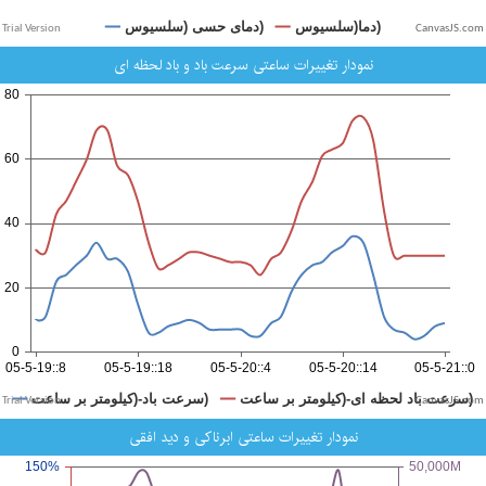
CanvasJS.com
نمودار تغییرات ساعتی سرعت باد و باد لحظه ای
CanvasJS.com
نمودار تغییرات ساعتی ابرناکی و دید افقی