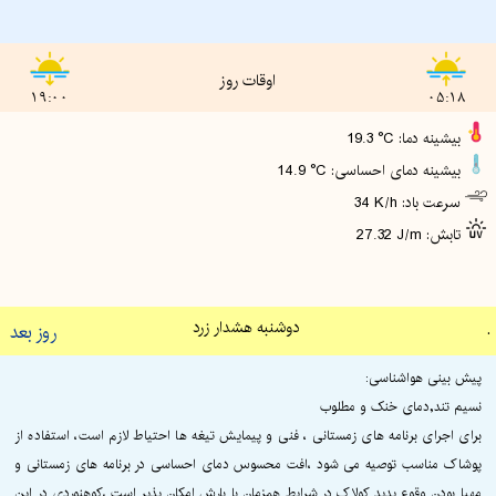
اوقات روز
19:00
05:18
19.3 °C :بیشینه دما
14.9 °C :بیشینه دمای احساسی
34 K/h :سرعت باد
27.32 J/m :تابش
.
دوشنبه هشدار زرد
روز بعد
پیش بینی هواشناسی:
نسیم تند,دمای خنک و مطلوب
برای اجرای برنامه های زمستانی ، فنی و پیمایش تیغه ها احتیاط لازم است، استفاده از
پوشاک مناسب توصیه می شود ،افت محسوس دمای احساسی در برنامه های زمستانی و
مهیا بودن وقوع پدید کولاک در شرایط همزمان با بارش امکان پذیر است ،کوهنوردی در این