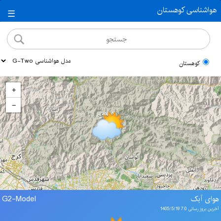
هواشناسی کوهستان
☰
کوهستان
+
−
هوای آبک
G2-Model
آخرین بروز رسانی 7:0 1405/5/19